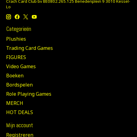
Crach Card Club bv BE0802.265.125 Benedenplein 9 3010 Kessel-
Lo
Categorieën
Plushies
Trading Card Games
FIGURES
Video Games
Boeken
Bordspelen
Role Playing Games
MERCH
HOT DEALS
Mijn account
Registreren