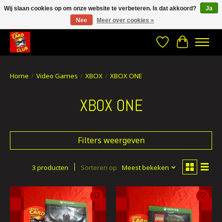
Wij slaan cookies op om onze website te verbeteren. Is dat akkoord?
Ja
Nee
Meer over cookies »
CRACH CARD CLUB , The best place to Geek out!
Verlanglijst
Winkelwa
Home
/
Video Games
/
XBOX
/
XBOX ONE
XBOX ONE
Filters weergeven
3 producten
Sorteren op
Meest bekeken