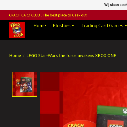
Wij slaan coo
CRACH CARD CLUB , The best place to Geek out!
Home
Plushies
Trading Card Games
Home
/
LEGO Star-Wars the force awakens XBOX ONE
Product image slideshow Items