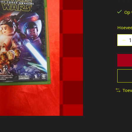
De be
Op 
Hoevee
Toev