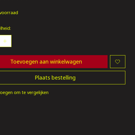
oordeling van dit product is
0
van de 5
voorraad
lheid:
Toevoegen aan winkelwagen
Plaats bestelling
oegen om te vergelijken