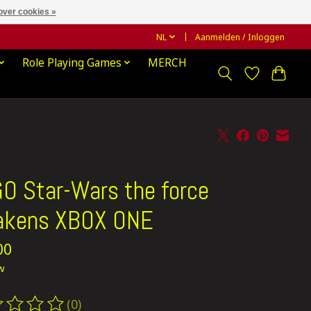
over cookies »
NL
Aanmelden / Inloggen
Role Playing Games
MERCH
O Star-Wars the force
akens XBOX ONE
00
tw
(0)