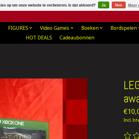
kies op om onze website te verbeteren. Is dat akkoord?
Ja
Nee
Meer 
FIGURES
Video Games
Boeken
Bordspelen
HOT DEALS
Cadeaubonnen
LEG
aw
€10,
Incl. b