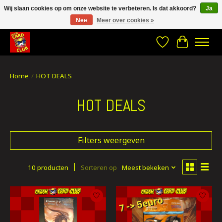
Wij slaan cookies op om onze website te verbeteren. Is dat akkoord?
Ja
Nee
Meer over cookies »
CRACH CARD CLUB , The best place to Geek out!
Verlanglijst
Winkelwa
Home
/
HOT DEALS
HOT DEALS
Filters weergeven
10 producten
Sorteren op
Meest bekeken