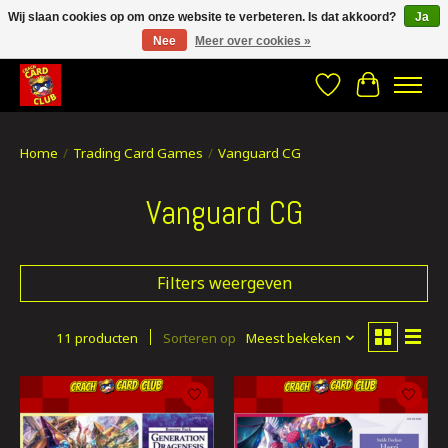
Wij slaan cookies op om onze website te verbeteren. Is dat akkoord?
Ja
Nee
Meer over cookies »
CRACH CARD CLUB , The best place to Geek out!
Verlanglijst
Winkelwa
Home
/
Trading Card Games
/
Vanguard CG
Vanguard CG
Filters weergeven
11 producten
Sorteren op
Meest bekeken