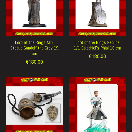
Lord of the Rings Mini
Lord of the Rings Replica
Statue Gandalf the Grey 19
1/1 Galadriel's Phial 10 cm
cm
€180,00
€180,00