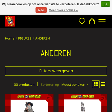
Wij slaan cookies op om onze website te verbeteren. Is dat akkoord?
Ja
Nee
Meer over cookies »
CRACH CARD CLUB , The best place to Geek out!
Verlanglijst
Winkelwa
Home
/
FIGURES
/
ANDEREN
ANDEREN
Filters weergeven
33 producten
Sorteren op
Meest bekeken