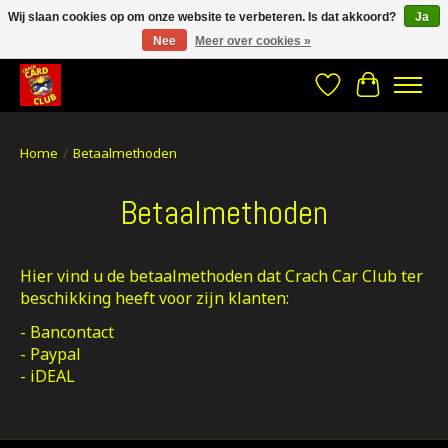
Wij slaan cookies op om onze website te verbeteren. Is dat akkoord?
Ja
Nee
Meer over cookies »
CRACH CARD CLUB , The best place to Geek out!
Verlanglijst
Winkelwa
Home
/
Betaalmethoden
Betaalmethoden
Hier vind u de betaalmethoden dat Crach Car Club ter
beschikking heeft voor zijn klanten:
- Bancontact
- Paypal
- iDEAL