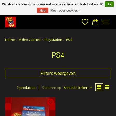
Wij slaan cookies op om onze website te verbeteren. Is dat akkoord?
Ja
Nee
Meer over cookies »
CRACH CARD CLUB , The best place to Geek out!
Verlanglijst
Winkelwa
Home
/
Video Games
/
Playstation
/
PS4
PS4
Filters weergeven
1 producten
Sorteren op
Meest bekeken