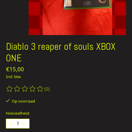
Diablo 3 reaper of souls XBOX
ONE
€15,00
Incl. btw
(0)
De beoordeling van dit product is
0
van de 5
Op voorraad
Hoeveelheid: