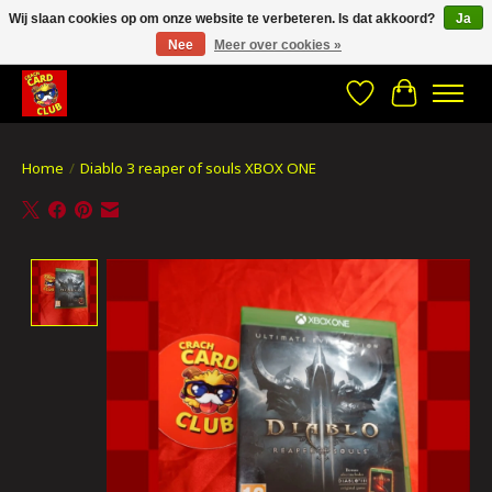
Wij slaan cookies op om onze website te verbeteren. Is dat akkoord?
Ja
Nee
Meer over cookies »
CRACH CARD CLUB , The best place to Geek out!
Verlanglijst
Winkelwa
Home
/
Diablo 3 reaper of souls XBOX ONE
Product image slideshow Items