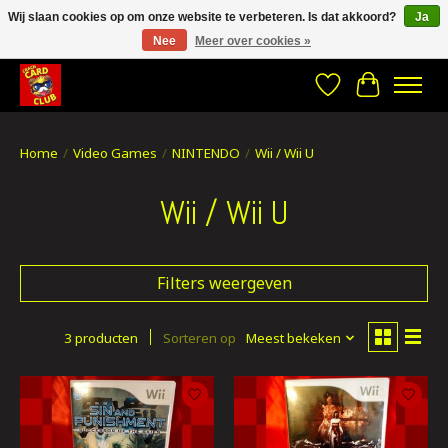
Wij slaan cookies op om onze website te verbeteren. Is dat akkoord?
Ja
Nee
Meer over cookies »
CRACH CARD CLUB , The best place to Geek out!
Verlanglijst
Winkelwa
Home
/
Video Games
/
NINTENDO
/
Wii / Wii U
Wii / Wii U
Filters weergeven
3 producten
Sorteren op
Meest bekeken