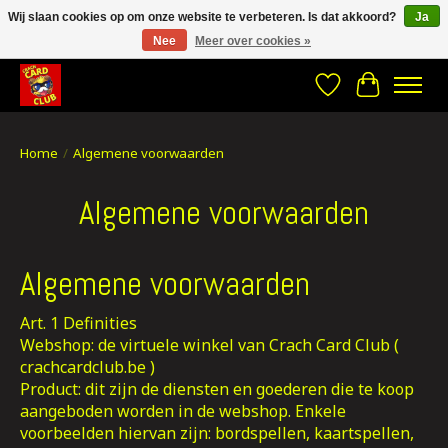
Wij slaan cookies op om onze website te verbeteren. Is dat akkoord?
Ja
Nee
Meer over cookies »
CRACH CARD CLUB , The best place to Geek out!
Verlanglijst
Winkelwa
Home
/
Algemene voorwaarden
Algemene voorwaarden
Algemene voorwaarden
Art. 1 Definities
Webshop: de virtuele winkel van Crach Card Club (
crachcardclub.be )
Product: dit zijn de diensten en goederen die te koop
aangeboden worden in de webshop. Enkele
voorbeelden hiervan zijn: bordspellen, kaartspellen,