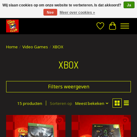
Wij slaan cookies op om onze website te verbeteren. Is dat akkoord?
Ja
Nee
Meer over cookies »
CRACH CARD CLUB , The best place to Geek out!
Verlanglijst
Winkelwa
Home
/
Video Games
/
XBOX
XBOX
Filters weergeven
15 producten
Sorteren op
Meest bekeken