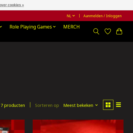
over cookies »
NL
Aanmelden / Inloggen
Role Playing Games
MERCH
Sorteren op
Meest bekeken
7 producten