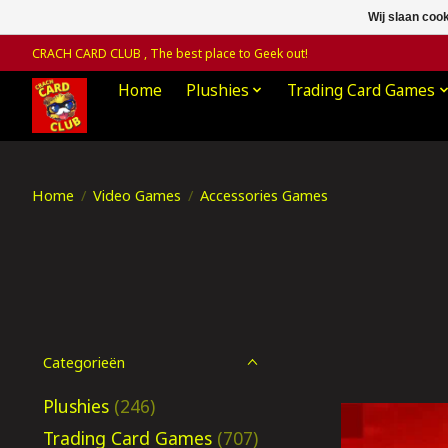
Wij slaan coo
CRACH CARD CLUB , The best place to Geek out!
Home
Plushies
Trading Card Games
Home
/
Video Games
/
Accessories Games
Categorieën
Plushies
(246)
Trading Card Games
(707)