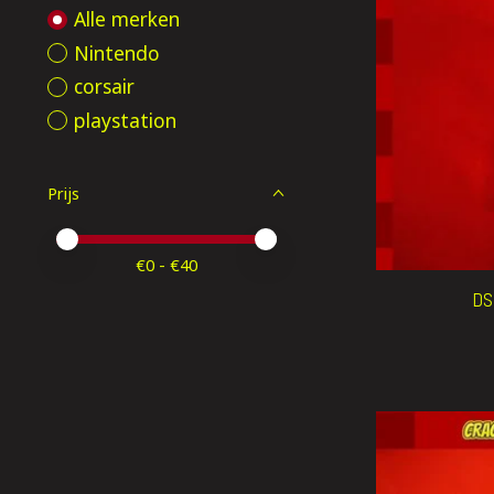
Alle merken
Nintendo
corsair
playstation
Prijs
Minimale prijswaarde
Price maximum value
€
0
- €
40
DS