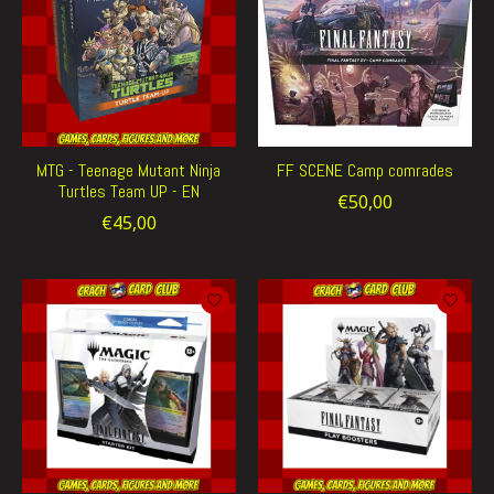
MTG - Teenage Mutant Ninja
FF SCENE Camp comrades
Turtles Team UP - EN
€50,00
€45,00