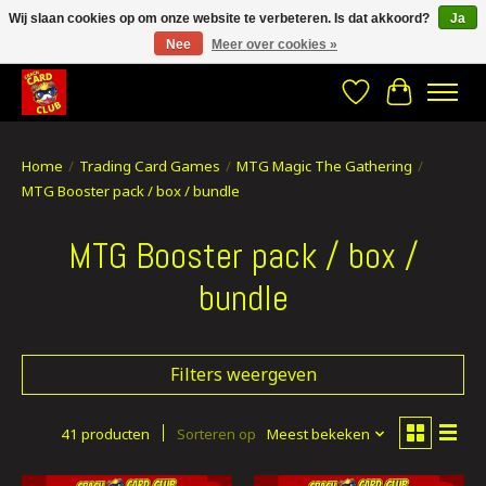
Wij slaan cookies op om onze website te verbeteren. Is dat akkoord?
Ja
Nee
Meer over cookies »
CRACH CARD CLUB , The best place to Geek out!
Verlanglijst
Winkelwa
Home
/
Trading Card Games
/
MTG Magic The Gathering
/
MTG Booster pack / box / bundle
MTG Booster pack / box /
bundle
Filters weergeven
41 producten
Sorteren op
Meest bekeken