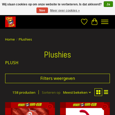
Wij slaan cookies op om onze website te verbeteren. Is dat akkoord?
Ja
Nee
Meer over cookies »
CRACH CARD CLUB , The best place to Geek out!
Verlanglijst
Winkelwa
Home
/
Plushies
Plushies
PLUSH
Filters weergeven
158 producten
Sorteren op
Meest bekeken