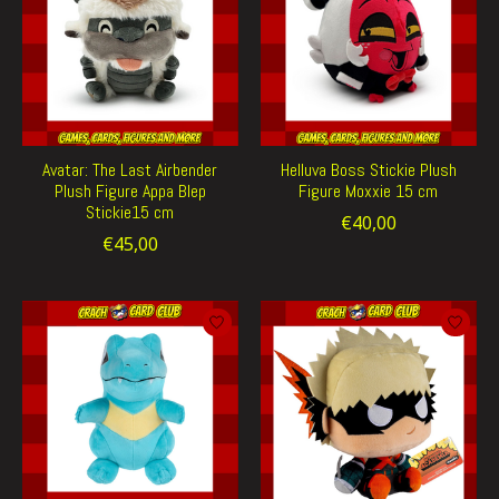
Avatar: The Last Airbender
Helluva Boss Stickie Plush
Plush Figure Appa Blep
Figure Moxxie 15 cm
Stickie15 cm
€40,00
€45,00