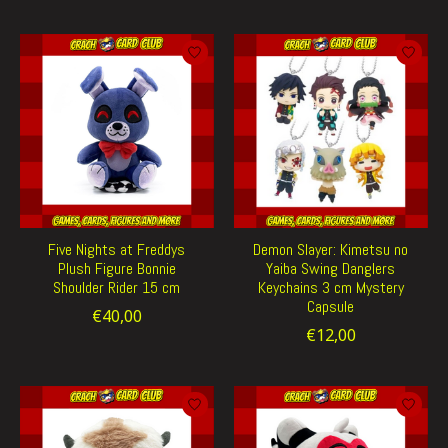
Five Nights at Freddys
Demon Slayer: Kimetsu no
Plush Figure Bonnie
Yaiba Swing Danglers
Shoulder Rider 15 cm
Keychains 3 cm Mystery
Capsule
€40,00
€12,00