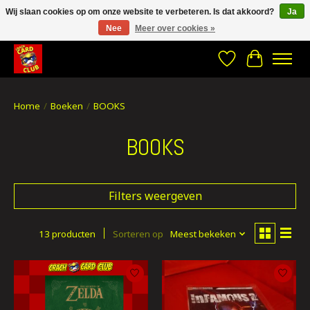
Wij slaan cookies op om onze website te verbeteren. Is dat akkoord?
Ja
Nee
Meer over cookies »
CRACH CARD CLUB , The best place to Geek out!
Verlanglijst
Winkelwa
Home
/
Boeken
/
BOOKS
BOOKS
Filters weergeven
13 producten
Sorteren op
Meest bekeken