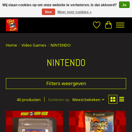
Wij slaan cookies op om onze website te verbeteren. Is dat akkoord?
Ja
Nee
Meer over cookies »
CRACH CARD CLUB , The best place to Geek out!
Verlanglijst
Winkelwa
Home
/
Video Games
/
NINTENDO
NINTENDO
Filters weergeven
40 producten
Sorteren op
Meest bekeken