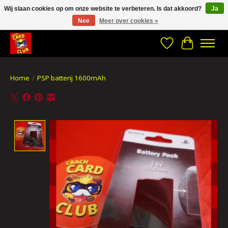
Wij slaan cookies op om onze website te verbeteren. Is dat akkoord?
Ja
Nee
Meer over cookies »
CRACH CARD CLUB , The best place to Geek out!
Verlanglijst
Winkelwa
Home
/
PSP batterij 1600mAh
Product image slideshow Items