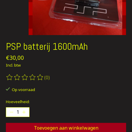
PSP batterij 1600mAh
€30,00
Incl. btw
(0)
De beoordeling van dit product is
0
van de 5
Op voorraad
Hoeveelheid:
Toevoegen aan winkelwagen