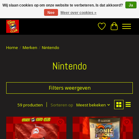
Wij slaan cookies op om onze website te verbeteren. Is dat akkoord?
Ja
Nee
Meer over cookies »
CRACH CARD CLUB , The best place to Geek out!
Verlanglijst
Winkelwa
Home
/
Merken
/
Nintendo
Nintendo
Filters weergeven
59 producten
Sorteren op
Meest bekeken