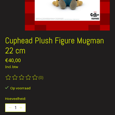
Cuphead Plush Figure Mugman
22 cm
€40,00
Incl. btw
(0)
De beoordeling van dit product is
0
van de 5
Op voorraad
Hoeveelheid: