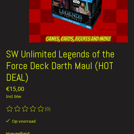
SW Unlimited Legends of the
Force Deck Darth Maul (HOT
DEAL)
€15,00
Incl. btw
(0)
De beoordeling van dit product is
0
van de 5
Op voorraad
Hoeveelheid: