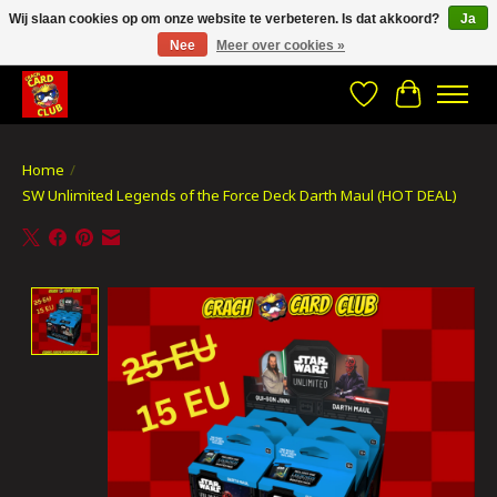
Wij slaan cookies op om onze website te verbeteren. Is dat akkoord?
Ja
Nee
Meer over cookies »
CRACH CARD CLUB , The best place to Geek out!
Verlanglijst
Winkelwa
Home
/
SW Unlimited Legends of the Force Deck Darth Maul (HOT DEAL)
Product image slideshow Items