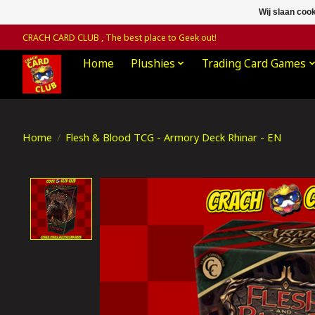
Wij slaan coo
CRACH CARD CLUB , The best place to Geek out!
Home
Plushies
Trading Card Games
Home
/
Flesh & Blood TCG - Armory Deck Rhinar - EN
Product image slideshow Items