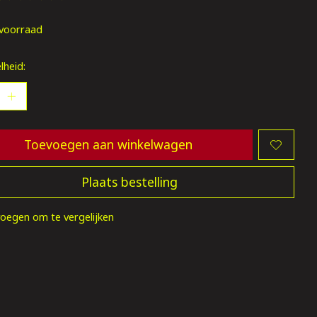
oordeling van dit product is
0
van de 5
voorraad
lheid:
Toevoegen aan winkelwagen
Plaats bestelling
oegen om te vergelijken