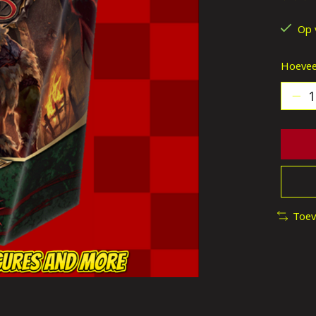
De be
Op 
Hoevee
Toev