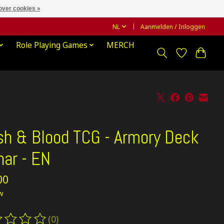
over cookies »
NL
Aanmelden / Inloggen
Role Playing Games
MERCH
sh & Blood TCG - Armory Deck
nar - EN
00
tw
(0)