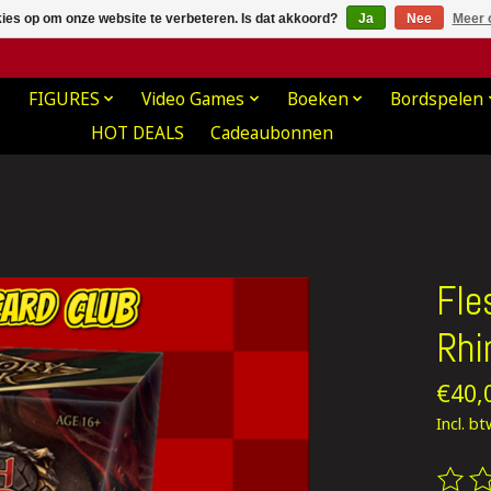
kies op om onze website te verbeteren. Is dat akkoord?
Ja
Nee
Meer 
FIGURES
Video Games
Boeken
Bordspelen
HOT DEALS
Cadeaubonnen
Fle
Rhi
€40,
Incl. b