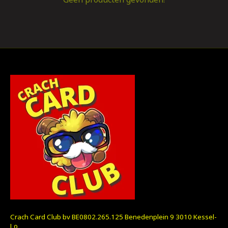
Crach Card Club bv BE0802.265.125 Benedenplein 9 3010 Kessel-
Lo