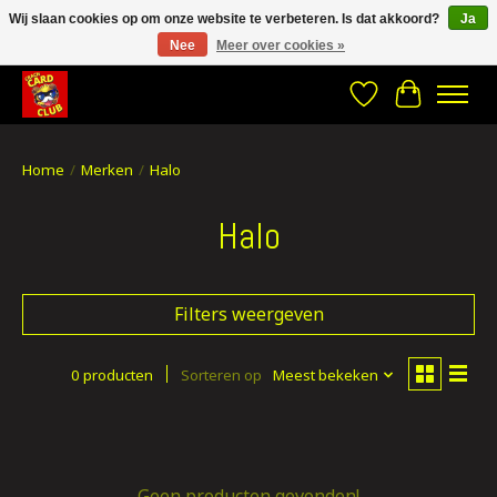
Wij slaan cookies op om onze website te verbeteren. Is dat akkoord?
Ja
Nee
Meer over cookies »
CRACH CARD CLUB , The best place to Geek out!
Verlanglijst
Winkelwa
Home
/
Merken
/
Halo
Halo
Filters weergeven
0 producten
Sorteren op
Meest bekeken
Geen producten gevonden!