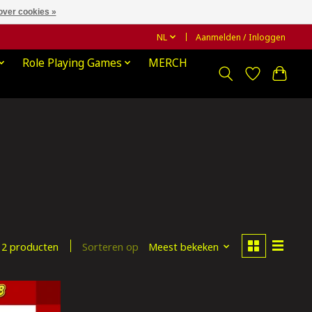
over cookies »
NL
Aanmelden / Inloggen
Role Playing Games
MERCH
Sorteren op
Meest bekeken
2 producten