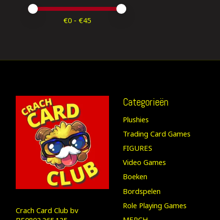
Minimale prijswaarde
Price maximum value
€
0
- €
45
Categorieën
Plushies
Trading Card Games
FIGURES
Video Games
Boeken
Bordspelen
Role Playing Games
Crach Card Club bv
MERCH
BE0802.265.125