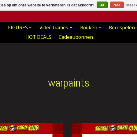
kies op om onze website te verbeteren. Is dat akkoord?
Ja
Nee
Meer 
FIGURES
Video Games
Boeken
Bordspelen
HOT DEALS
Cadeaubonnen
warpaints