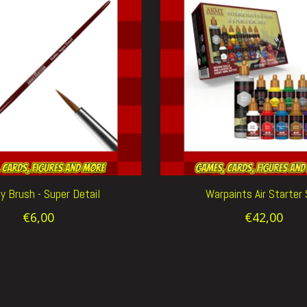
y Brush - Super Detail
Warpaints Air Starter
€6,00
€42,00