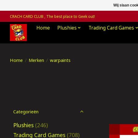
Wij slaan coo
CRACH CARD CLUB , The best place to Geek out!
Home
Plushies
Trading Card Games
Home
/
Merken
/
warpaints
Categorieën
Plushies
(246)
Trading Card Games
(708)