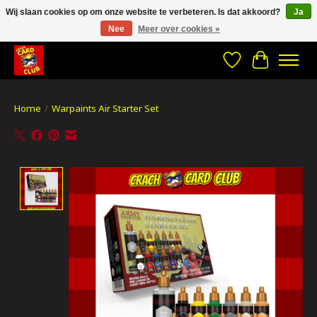
Wij slaan cookies op om onze website te verbeteren. Is dat akkoord?
Ja
Nee
Meer over cookies »
CRACH CARD CLUB , The best place to Geek out!
Verlanglijst
Winkelwa
Home
/
Warpaints Air Starter Set
Product image slideshow Items