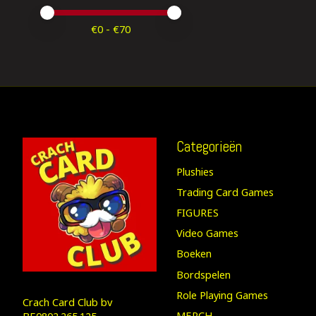
Minimale prijswaarde
Price maximum value
€
0
- €
70
Categorieën
Plushies
Trading Card Games
FIGURES
Video Games
Boeken
Bordspelen
Role Playing Games
Crach Card Club bv
MERCH
BE0802.265.125