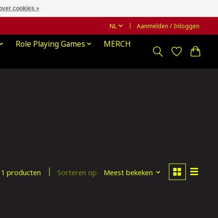
over cookies »
NL
Aanmelden / Inloggen
Role Playing Games
MERCH
Sorteren op
Meest bekeken
1 producten