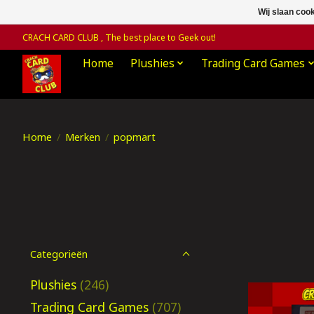
Wij slaan coo
CRACH CARD CLUB , The best place to Geek out!
Home
Plushies
Trading Card Games
Home
/
Merken
/
popmart
Categorieën
Plushies
(246)
Trading Card Games
(707)