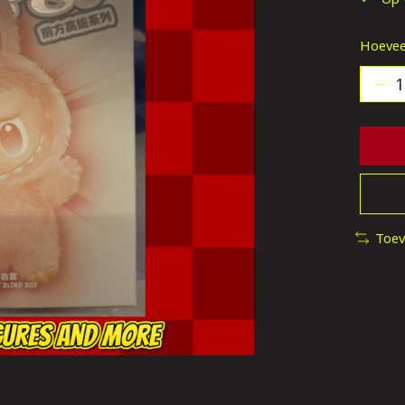
Hoevee
Toev