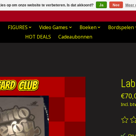
kies op om onze website te verbeteren. Is dat akkoord?
Ja
Nee
Meer 
FIGURES
Video Games
Boeken
Bordspelen
HOT DEALS
Cadeaubonnen
Lab
€70,
Incl. b
De be
Op 