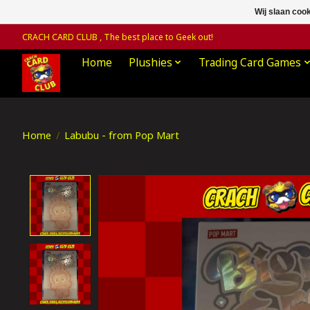
Wij slaan coo
CRACH CARD CLUB , The best place to Geek out!
Home
Plushies
Trading Card Games
Home
/
Labubu - from Pop Mart
Product image slideshow Items