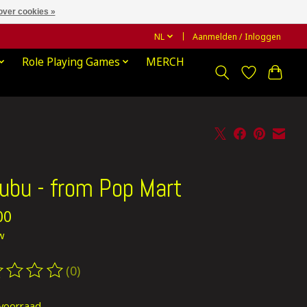
over cookies »
NL
Aanmelden / Inloggen
Role Playing Games
MERCH
ubu - from Pop Mart
00
tw
(0)
oordeling van dit product is
0
van de 5
voorraad