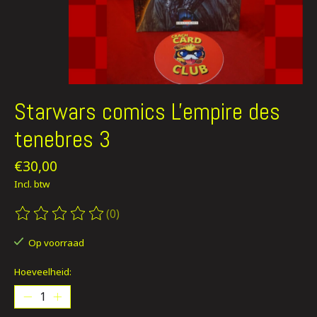
Starwars comics L'empire des
tenebres 3
€30,00
Incl. btw
(0)
De beoordeling van dit product is
0
van de 5
Op voorraad
Hoeveelheid: