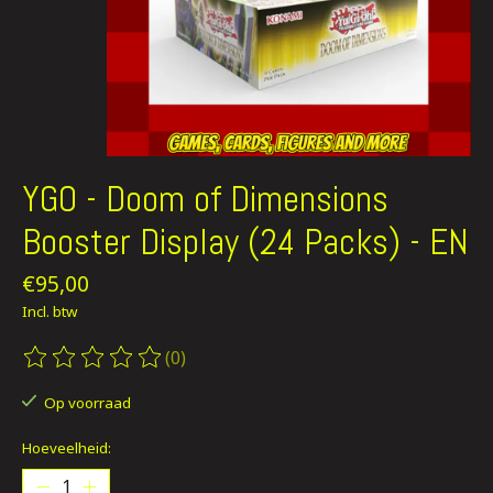
YGO - Doom of Dimensions
Booster Display (24 Packs) - EN
€95,00
Incl. btw
(0)
De beoordeling van dit product is
0
van de 5
Op voorraad
Hoeveelheid: