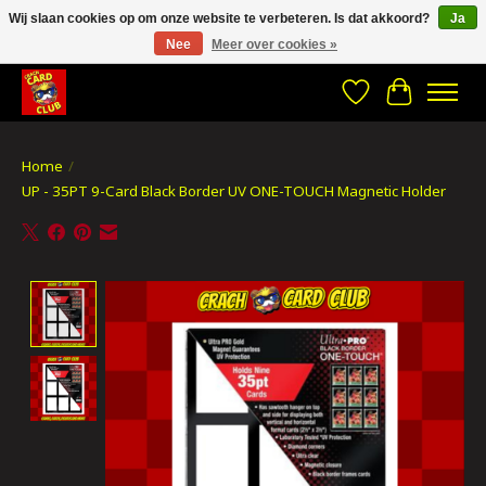
Wij slaan cookies op om onze website te verbeteren. Is dat akkoord?
Ja
Nee
Meer over cookies »
CRACH CARD CLUB , The best place to Geek out!
Verlanglijst
Winkelwa
Home
/
UP - 35PT 9-Card Black Border UV ONE-TOUCH Magnetic Holder
Product image slideshow Items