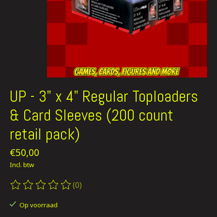
UP - 3" x 4" Regular Toploaders
& Card Sleeves (200 count
retail pack)
€50,00
Incl. btw
(0)
De beoordeling van dit product is
0
van de 5
Op voorraad