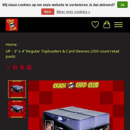
Wij slaan cookies op om onze website te verbeteren. Is dat akkoord?
Ja
Nee
Meer over cookies »
CRACH CARD CLUB , The best place to Geek out!
Verlanglijst
Winkelwa
Home
/
UP - 3" x 4" Regular Toploaders & Card Sleeves (200 count retail
pack)
Product image slideshow Items