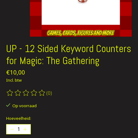
UP - 12 Sided Keyword Counters
for Magic: The Gathering
€10,00
Incl. btw
(0)
De beoordeling van dit product is
0
van de 5
Op voorraad
Hoeveelheid: