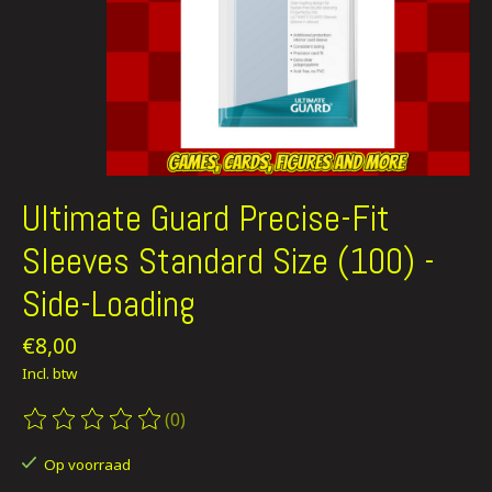
Ultimate Guard Precise-Fit
Sleeves Standard Size (100) -
Side-Loading
€8,00
Incl. btw
(0)
De beoordeling van dit product is
0
van de 5
Op voorraad