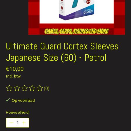
Ultimate Guard Cortex Sleeves
Japanese Size (60) - Petrol
€10,00
Incl. btw
(0)
De beoordeling van dit product is
0
van de 5
Op voorraad
Hoeveelheid: