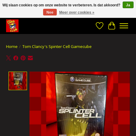
Wij slaan cookies op om onze website te verbeteren. Is dat akkoord?
Ja
Nee
Meer over cookies »
CRACH CARD CLUB , The best place to Geek out!
Verlanglijst
Winkelwa
Home
/
Tom Clancy's Spinter Cell Gamecube
Product image slideshow Items