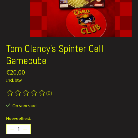
Tom Clancy's Spinter Cell
Gamecube
€20,00
Incl. btw
(0)
De beoordeling van dit product is
0
van de 5
Op voorraad
Hoeveelheid: