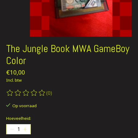
The Jungle Book MWA GameBoy
Color
€10,00
Incl. btw
(0)
De beoordeling van dit product is
0
van de 5
Op voorraad
Hoeveelheid: