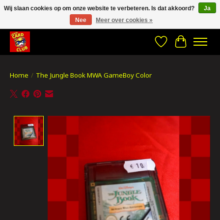
Wij slaan cookies op om onze website te verbeteren. Is dat akkoord?
Ja
Nee
Meer over cookies »
CRACH CARD CLUB , The best place to Geek out!
Verlanglijst
Winkelwa
Home
/
The Jungle Book MWA GameBoy Color
Product image slideshow Items