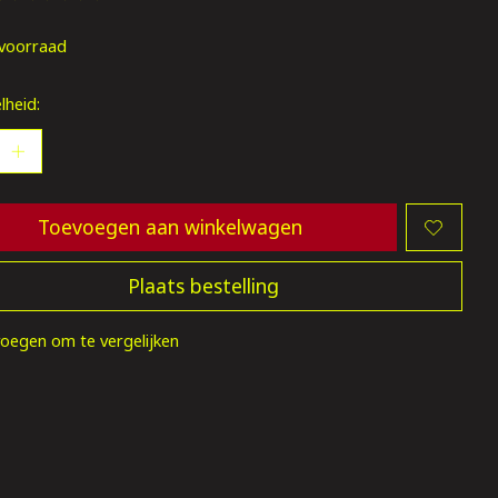
oordeling van dit product is
0
van de 5
voorraad
lheid:
Toevoegen aan winkelwagen
Plaats bestelling
oegen om te vergelijken