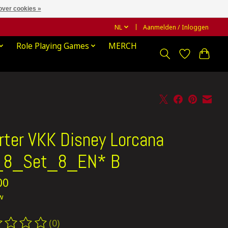
over cookies »
NL
Aanmelden / Inloggen
Role Playing Games
MERCH
rter VKK Disney Lorcana
_8_Set_8_EN* B
00
tw
(0)