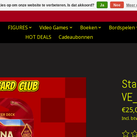
kies op om onze website te verbeteren. Is dat akkoord?
Ja
Nee
Meer 
FIGURES
Video Games
Boeken
Bordspelen
HOT DEALS
Cadeaubonnen
Sta
VE
€25,
Incl. b