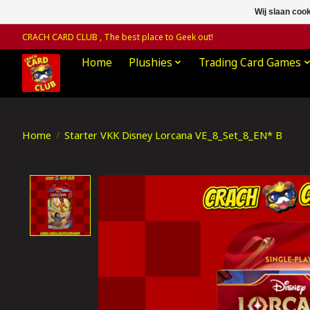
Wij slaan coo
CRACH CARD CLUB , The best place to Geek out!
Home
Plushies
Trading Card Games
Home
/
Starter VKK Disney Lorcana VE_8_Set_8_EN* B
Product image slideshow Items