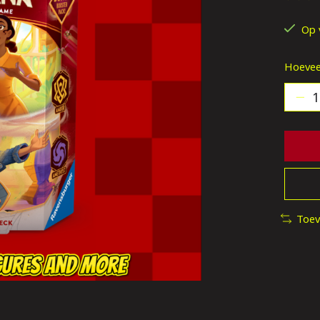
De be
Op 
Hoevee
Toev