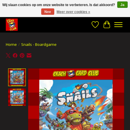
Wij slaan cookies op om onze website te verbeteren. Is dat akkoord?
Ja
Nee
Meer over cookies »
CRACH CARD CLUB , The best place to Geek out!
Verlanglijst
Winkelwa
Home
/
Snails - Boardgame
Product image slideshow Items