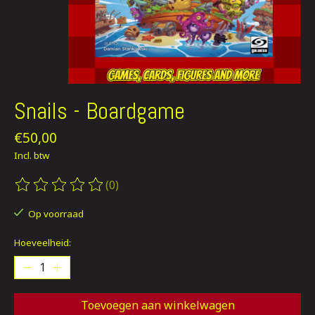
Snails - Boardgame
€50,00
Incl. btw
(0)
De beoordeling van dit product is
0
van de 5
Op voorraad
Hoeveelheid:
Toevoegen aan winkelwagen