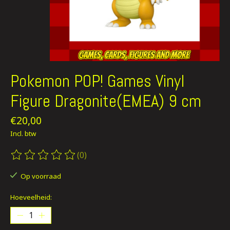
Pokemon POP! Games Vinyl
Figure Dragonite(EMEA) 9 cm
€20,00
Incl. btw
(0)
De beoordeling van dit product is
0
van de 5
Op voorraad
Hoeveelheid: