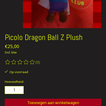
Picolo Dragon Ball Z Plush
€25,00
Incl. btw
(0)
De beoordeling van dit product is
0
van de 5
Op voorraad
Hoeveelheid:
Toevoegen aan winkelwagen