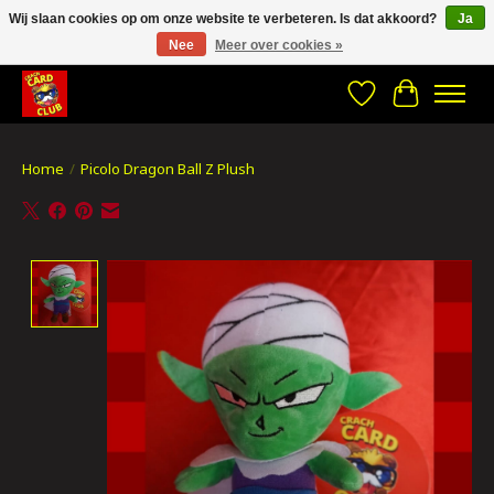
Wij slaan cookies op om onze website te verbeteren. Is dat akkoord?
Ja
Nee
Meer over cookies »
CRACH CARD CLUB , The best place to Geek out!
Verlanglijst
Winkelwa
Home
/
Picolo Dragon Ball Z Plush
Product image slideshow Items