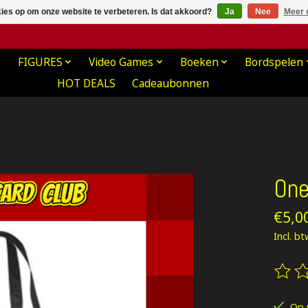
kies op om onze website te verbeteren. Is dat akkoord?
Ja
Nee
Meer 
FIGURES
Video Games
Boeken
Bordspelen
HOT DEALS
Cadeaubonnen
One
€5,0
Incl. b
De be
Op 