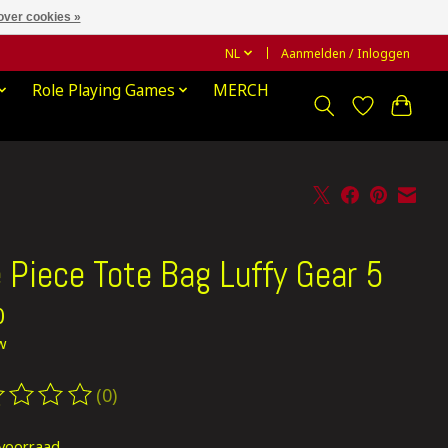
over cookies »
NL
Aanmelden / Inloggen
Role Playing Games
MERCH
 Piece Tote Bag Luffy Gear 5
0
tw
(0)
oordeling van dit product is
0
van de 5
voorraad