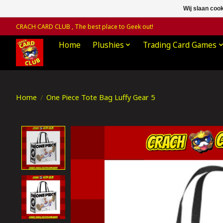
Wij slaan coo
CRACH CARD CLUB , The best place to Geek out!
Home
Plushies
Trading Card Games
Home
/
One Piece Tote Bag Luffy Gear 5
Product image slideshow Items