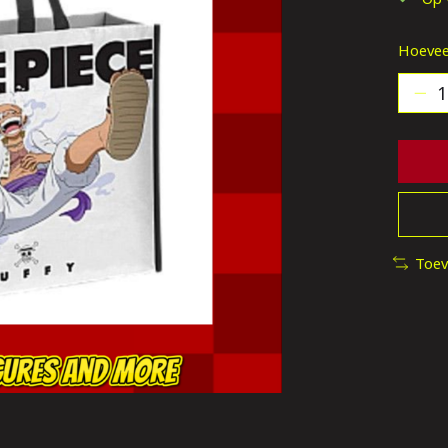
Hoevee
Toev