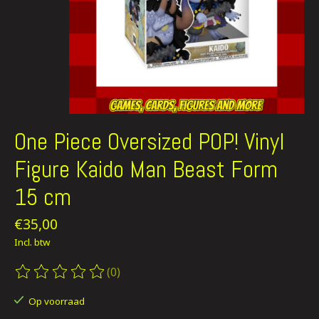
One Piece Oversized POP! Vinyl
Figure Kaido Man Beast Form
15 cm
€35,00
Incl. btw
(0)
De beoordeling van dit product is
0
van de 5
Op voorraad