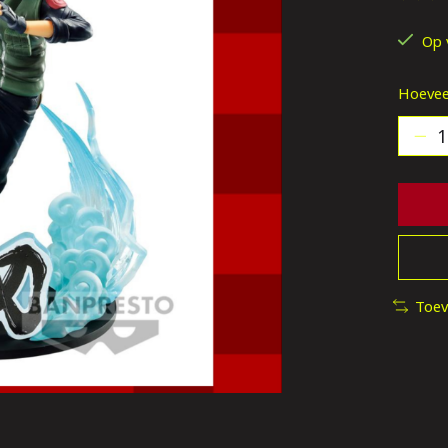
De be
Op 
Hoevee
Toev