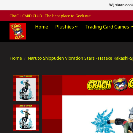
Wij slaan coo
CRACH CARD CLUB , The best place to Geek out!
Home
Plushies
Trading Card Games
Home
/
Naruto Shippuden Vibration Stars -Hatake Kakashi-Sp
Product image slideshow Items