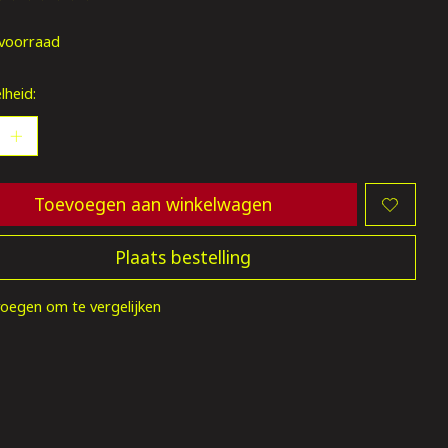
oordeling van dit product is
0
van de 5
voorraad
lheid:
Toevoegen aan winkelwagen
Plaats bestelling
oegen om te vergelijken