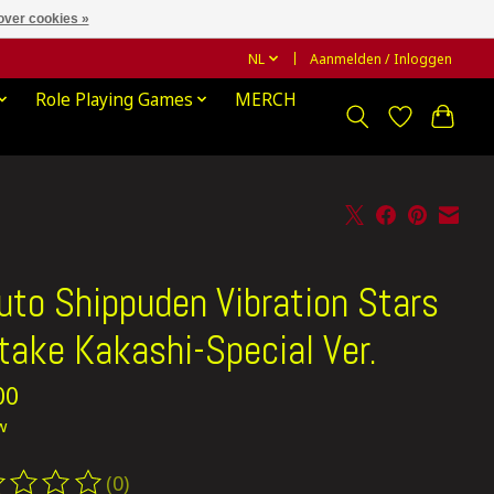
over cookies »
NL
Aanmelden / Inloggen
Role Playing Games
MERCH
uto Shippuden Vibration Stars
take Kakashi-Special Ver.
00
tw
(0)