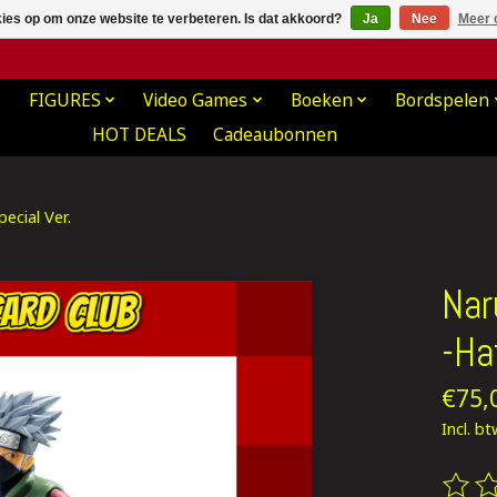
kies op om onze website te verbeteren. Is dat akkoord?
Ja
Nee
Meer 
FIGURES
Video Games
Boeken
Bordspelen
HOT DEALS
Cadeaubonnen
ecial Ver.
Nar
-Ha
€75,
Incl. b