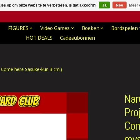
kies op om onze website te verbeteren. Is dat akkoord?
Ja
Nee
Meer 
FIGURES
Video Games
Boeken
Bordspelen
HOT DEALS
Cadeaubonnen
 Come here Sasuke-kun 3 cm (
Nar
Pro
Com
mys