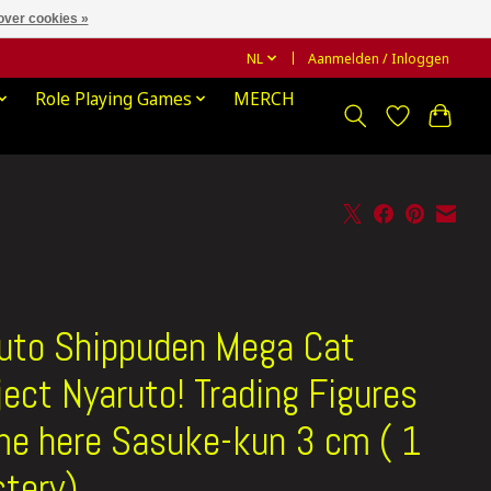
over cookies »
NL
Aanmelden / Inloggen
Role Playing Games
MERCH
uto Shippuden Mega Cat
ject Nyaruto! Trading Figures
e here Sasuke-kun 3 cm ( 1
tery)