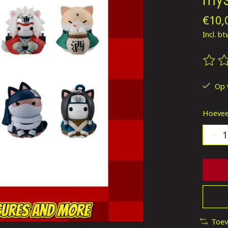
€10,
Incl. b
De be
Op 
Hoevee
Toev