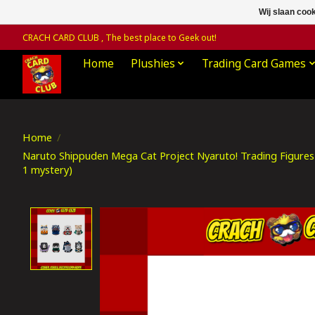
Wij slaan coo
CRACH CARD CLUB , The best place to Geek out!
Home
Plushies
Trading Card Games
Home
/
Naruto Shippuden Mega Cat Project Nyaruto! Trading Figures
1 mystery)
Product image slideshow Items