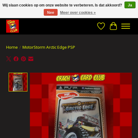
Wij slaan cookies op om onze website te verbeteren. Is dat akkoord?
Ja
Nee
Meer over cookies »
CRACH CARD CLUB , The best place to Geek out!
Verlanglijst
Winkelwa
Home
/
MotorStorm Arctic Edge PSP
Product image slideshow Items