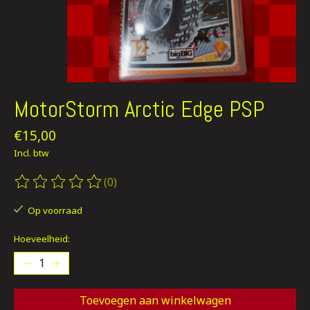
MotorStorm Arctic Edge PSP
€15,00
Incl. btw
(0)
De beoordeling van dit product is
0
van de 5
Op voorraad
Hoeveelheid:
Toevoegen aan winkelwagen