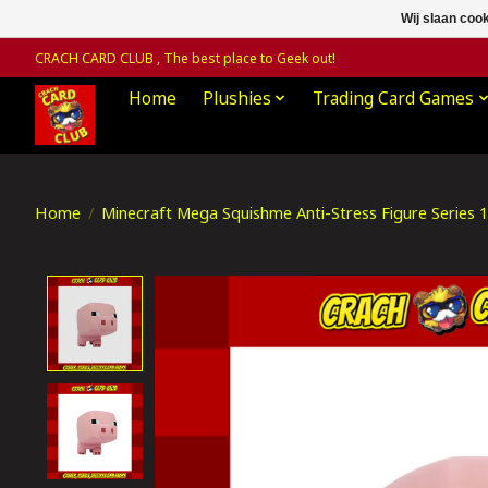
Wij slaan coo
CRACH CARD CLUB , The best place to Geek out!
Home
Plushies
Trading Card Games
Home
/
Minecraft Mega Squishme Anti-Stress Figure Series 1
Product image slideshow Items