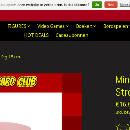
kies op om onze website te verbeteren. Is dat akkoord?
Ja
Nee
Meer 
FIGURES
Video Games
Boeken
Bordspelen
HOT DEALS
Cadeaubonnen
 Pig 15 cm
Min
Str
€16,
Incl. b