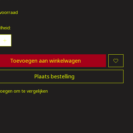
oordeling van dit product is
0
van de 5
voorraad
lheid:
Toevoegen aan winkelwagen
Plaats bestelling
oegen om te vergelijken