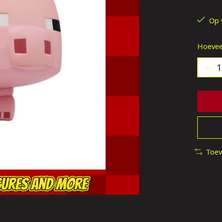
De be
Op 
Hoevee
Toev