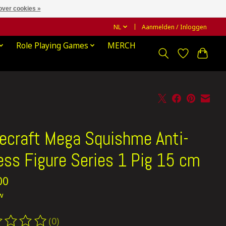
over cookies »
NL
Aanmelden / Inloggen
Role Playing Games
MERCH
ecraft Mega Squishme Anti-
ess Figure Series 1 Pig 15 cm
00
tw
(0)