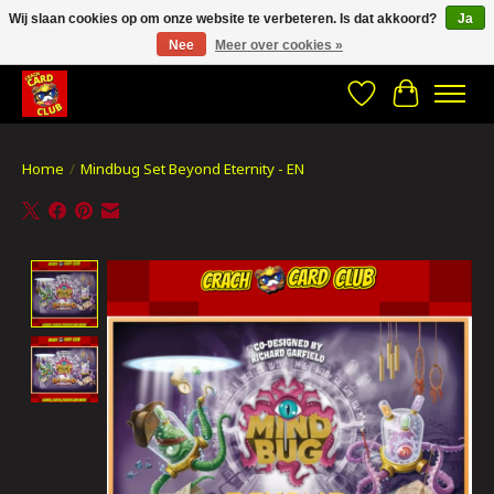
Wij slaan cookies op om onze website te verbeteren. Is dat akkoord?
Ja
Nee
Meer over cookies »
CRACH CARD CLUB , The best place to Geek out!
Verlanglijst
Winkelwa
Home
/
Mindbug Set Beyond Eternity - EN
Product image slideshow Items