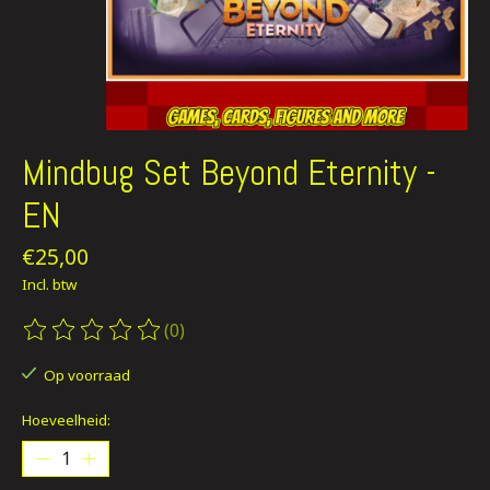
Mindbug Set Beyond Eternity -
EN
€25,00
Incl. btw
(0)
De beoordeling van dit product is
0
van de 5
Op voorraad
Hoeveelheid: