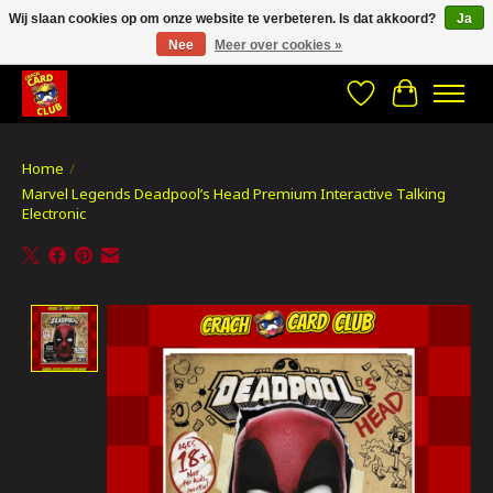
Wij slaan cookies op om onze website te verbeteren. Is dat akkoord?
Ja
Nee
Meer over cookies »
CRACH CARD CLUB , The best place to Geek out!
Verlanglijst
Winkelwa
Home
/
Marvel Legends Deadpool’s Head Premium Interactive Talking
Electronic
Product image slideshow Items