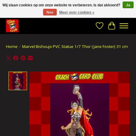
Wij slaan cookies op om onze website te verbeteren. Is dat akkoord?
Ja
Nee
Meer over cookies »
CRACH CARD CLUB , The best place to Geek out!
Verlanglijst
Winkelwa
Home
/
Marvel Bishoujo PVC Statue 1/7 Thor (Jane Foster) 31 cm
Product image slideshow Items