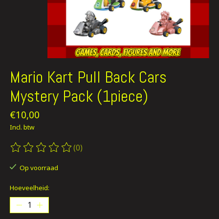
Mario Kart Pull Back Cars
Mystery Pack (1piece)
€10,00
Incl. btw
(0)
De beoordeling van dit product is
0
van de 5
Op voorraad
Hoeveelheid: