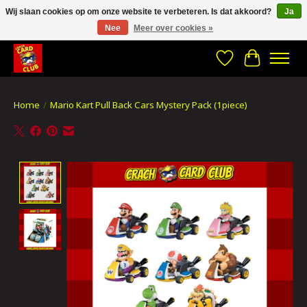
Wij slaan cookies op om onze website te verbeteren. Is dat akkoord?
Ja
Nee
Meer over cookies »
CRACH CARD CLUB , The best place to Geek out!
Verlanglijst
Winkelwa
Home
/
Mario Kart Pull Back Cars Mystery Pack (1piece)
Product image slideshow Items