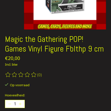
Magic the Gathering POP!
Games Vinyl Figure Fblthp 9 cm
€20,00
Incl. btw
(0)
De beoordeling van dit product is
0
van de 5
Op voorraad
Hoeveelheid: